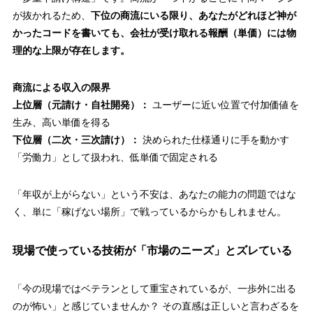
が抜かれるため、
下位の商流にいる限り、あなたがどれほど神が
かったコードを書いても、会社が受け取れる報酬（単価）には物
理的な上限が存在します。
商流による収入の限界
上位層（元請け・自社開発）：
ユーザーに近い位置で付加価値を
生み、高い単価を得る
下位層（二次・三次請け）：
決められた仕様通りに手を動かす
「労働力」として扱われ、低単価で固定される
「年収が上がらない」という不安は、あなたの能力の問題ではな
く、単に
「稼げない場所」で戦っているから
かもしれません。
現場で使っている技術が「市場のニーズ」とズレている
「今の現場ではベテランとして重宝されているが、一歩外に出る
のが怖い」と感じていませんか？ その直感は正しいと言わざるを