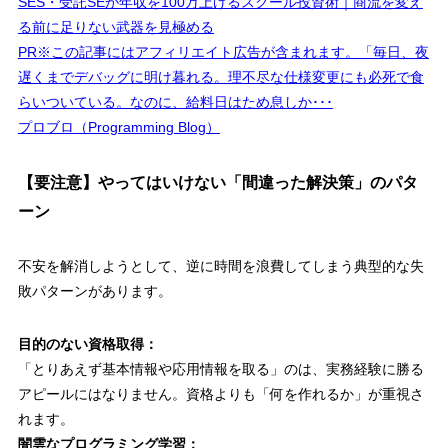
SES・受託SEが年収を100万上げるスクール投資術｜商流を変え
る前に足りない武器を見極める
PR※この記事にはアフィリエイト広告が含まれます。「毎日、夜
遅くまでデバッグに明け暮れる。理不尽な仕様変更にも必死で食
らいついている。なのに、給料日はため息しか･･･
プロブロ（Programming Blog）
【要注意】やってはいけない「間違った解決策」のパタ
ーン
不安を解消しようとして、逆に時間を浪費してしまう典型的な失
敗パターンがあります。
目的のない資格取得：
「とりあえず基本情報や応用情報を取る」のは、実務経験に勝る
アピールにはなりません。資格よりも「何を作れるか」が重視さ
れます。
闇雲なプログラミング学習：