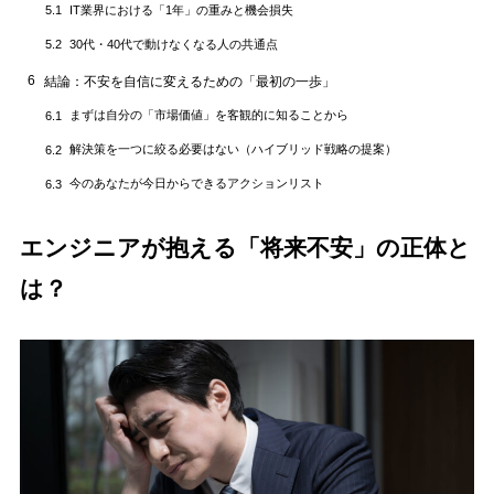
IT業界における「1年」の重みと機会損失
5.1
30代・40代で動けなくなる人の共通点
5.2
6
結論：不安を自信に変えるための「最初の一歩」
まずは自分の「市場価値」を客観的に知ることから
6.1
解決策を一つに絞る必要はない（ハイブリッド戦略の提案）
6.2
今のあなたが今日からできるアクションリスト
6.3
エンジニアが抱える「将来不安」の正体と
は？