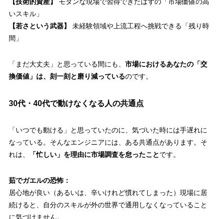
【技術的資産】
モダンな現場で習得できたはずの「市場価値の高
いスキル」
【若さという武器】
未経験領域や上流工程へ挑戦できる「残り時
間」
「まだ大丈夫」と思っている間にも、
市場におけるあなたの「交
換価値」は、刻一刻と磨り減っている
のです。
30代・40代で動けなくなる人の共通点
「いつでも動ける」と思っていたのに、気づいた時には手遅れに
なっている。そんなエンジニアには、ある共通点があります。そ
れは、
「忙しい」を理由に市場調査を怠ったこと
です。
茹でガエルの恐怖：
居心地が良い（あるいは、辛いけれど慣れてしまった）現場に居
続けると、自分のスキルが外の世界で通用しなくなっていること
に気づけません。