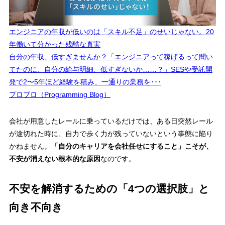
エンジニアの年収が低いのは「スキル不足」のせいじゃない。20
年働いて分かった残酷な真実
自分の年収、低すぎませんか？「エンジニアって稼げるって聞い
てたのに、自分の給与明細、低すぎないか……？」SESや受託開
発で2〜5年ほど経験を積み、一通りの業務を･･･
プロブロ（Programming Blog）
会社が用意したレールに乗っているだけでは、ある日突然レール
が途切れた時に、自力で歩く力が残っていないという事態に陥り
かねません。
「自分のキャリアを会社任せにすること」こそが、
不安が消えない根本的な原因
なのです。
不安を解消するための「4つの選択肢」と
向き不向き