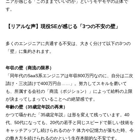
ニアが感じる「このままでいいのか」というモヤモヤの正体で
す。
【リアルな声】現役SEが感じる「3つの不安の壁」
多くのエンジニアに共通する不安は、大きく分けて以下の3つの
「壁」に集約されます。
年収の壁（商流の限界）
「同年代のSaaS系エンジニアは年収800万円なのに、自分は二次
請け・三次請けで400万円台……」。努力してスキルを磨いて
も、所属する会社の「商流（ポジション）」によって給料の上限
が決まってしまっていることへの絶望感です。
年齢の壁（35歳定年説の再来）
かつて囁かれた「35歳定年説」は形を変えて残っています。40
代、50代になっても、20代の若手と同じスピードで新しい技術を
キャッチアップし続けられるのか？ 体力や記憶力が落ちた時、今
の働き方を続けられるのかという生存本能的な不安です。