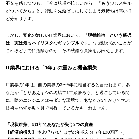
不安を感じつつも、「今は現場が忙しいから」「もう少しスキル
がついてから」と、行動を先延ばしにしてしまう気持ちは痛いほ
ど分かります。
しかし、変化の激しいIT業界において、
「現状維持」という選択
は、実は最もハイリスクなギャンブル
です。なぜ動かないことが
これほどまでに危険なのか、その残酷な真実をお伝えします。
IT業界における「1年」の重みと機会損失
IT業界の1年は、他の業界の3〜5年に相当すると言われます。あ
なたが「とりあえず今の現場で1年頑張ろう」と過ごしている間
に、隣のエンジニアはモダンな環境で、あなたが3年かけて学ぶ
技術をわずか数ヶ月で習得しているかもしれません。
「現状維持」の1年であなたが失う3つの資産
【経済的損失】
本来得られたはずの年収差分（年100万円〜）