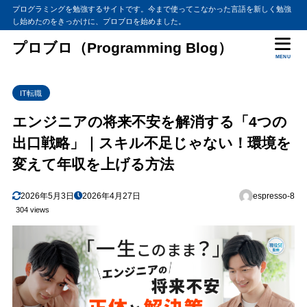
プログラミングを勉強するサイトです。今まで使ってこなかった言語を新しく勉強
し始めたのをきっかけに、プロブロを始めました。
目次
プロブロ（Programming Blog）
MENU
1
エンジニアが抱える「将来不安」の正体とは？
IT転職
なぜ「このままでいいのか」とモヤモヤするのか
1.1
【リアルな声】現役SEが感じる「3つの不安の壁」
1.2
エンジニアの将来不安を解消する「4つの
不安を感じているのは「あなたが優秀な証拠」である理由
1.3
出口戦略」｜スキル不足じゃない！環境を
2
なぜ不安は消えないのか？業界構造に隠れた「根本原因」
変えて年収を上げる方法
スキル不足ではなく「商流（ポジション）」の問題
2.1
2026年5月3日
2026年4月27日
espresso-8
現場で使っている技術が「市場のニーズ」とズレている
2.2
304 views
会社があなたの「キャリアパス」を用意していない
2.3
3
不安を解消するための「4つの選択肢」と向き不向き
【選択肢1：転職】環境をガラッと変えて市場価値を直撃させる
3.1
【選択肢2：リスキリング（スクール）】武器を増やして横展開す
3.2
る