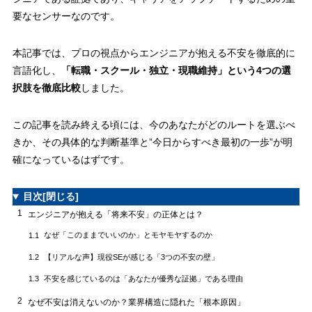
今のあなたが今日からできるアクションリスト
6.3
要なセンサーなのです。
本記事では、プロの視点からエンジニアが抱える不安を徹底的に
言語化し、
「転職・スクール・独立・現職維持」という4つの選
択肢を徹底比較
しました。
この記事を読み終える頃には、今のあなたがどのルートを選ぶべ
きか、その具体的な判断基準と”今日からすべき最初の一歩”が明
確になっているはずです。
目次
[閉じる]
1
エンジニアが抱える「将来不安」の正体とは？
なぜ「このままでいいのか」とモヤモヤするのか
1.1
【リアルな声】現役SEが感じる「3つの不安の壁」
1.2
不安を感じているのは「あなたが優秀な証拠」である理由
1.3
2
なぜ不安は消えないのか？業界構造に隠れた「根本原因」