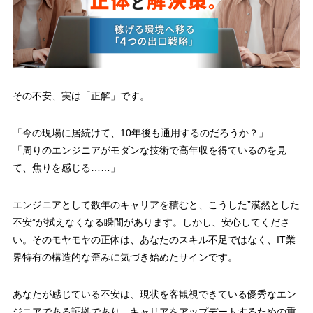
【選択肢3：フリーランス】組織に依存せず「個」で稼ぐ
3.3
【選択肢4：現職でのポジションチェンジ】リスクを抑えて変化を
3.4
作る
4
【徹底比較】どれを選ぶべき？あなたに最適なルートの判断基準
年収を最優先するなら「フリーランス」か「特化型転職」
4.1
その不安、実は「正解」です。
長期的な安定（資産性）を追うなら「自社開発・モダン環境への転
4.2
職」
「今の現場に居続けて、10年後も通用するのだろうか？」
未経験領域へショートカットしたいなら「特化型スクール」
「周りのエンジニアがモダンな技術で高年収を得ているのを見
4.3
て、焦りを感じる……」
【要注意】やってはいけない「間違った解決策」のパターン
4.4
5
「何もしないこと」が最大のリスクになる理由
エンジニアとして数年のキャリアを積むと、こうした”漠然とした
IT業界における「1年」の重みと機会損失
5.1
不安”が拭えなくなる瞬間があります。しかし、安心してくださ
30代・40代で動けなくなる人の共通点
5.2
い。そのモヤモヤの正体は、あなたのスキル不足ではなく、IT業
界特有の
構造的な歪み
に気づき始めたサインです。
6
結論：不安を自信に変えるための「最初の一歩」
まずは自分の「市場価値」を客観的に知ることから
6.1
あなたが感じている不安は、
現状を客観視できている優秀なエン
解決策を一つに絞る必要はない（ハイブリッド戦略の提案）
6.2
ジニアである証拠
であり、キャリアをアップデートするための重