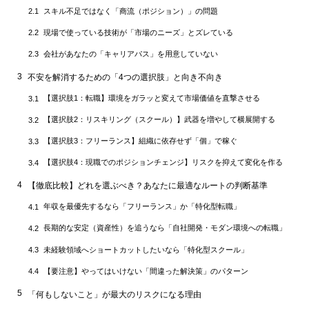
スキル不足ではなく「商流（ポジション）」の問題
2.1
現場で使っている技術が「市場のニーズ」とズレている
2.2
会社があなたの「キャリアパス」を用意していない
2.3
3
不安を解消するための「4つの選択肢」と向き不向き
【選択肢1：転職】環境をガラッと変えて市場価値を直撃させる
3.1
【選択肢2：リスキリング（スクール）】武器を増やして横展開する
3.2
【選択肢3：フリーランス】組織に依存せず「個」で稼ぐ
3.3
【選択肢4：現職でのポジションチェンジ】リスクを抑えて変化を作る
3.4
4
【徹底比較】どれを選ぶべき？あなたに最適なルートの判断基準
年収を最優先するなら「フリーランス」か「特化型転職」
4.1
長期的な安定（資産性）を追うなら「自社開発・モダン環境への転職」
4.2
未経験領域へショートカットしたいなら「特化型スクール」
4.3
【要注意】やってはいけない「間違った解決策」のパターン
4.4
5
「何もしないこと」が最大のリスクになる理由